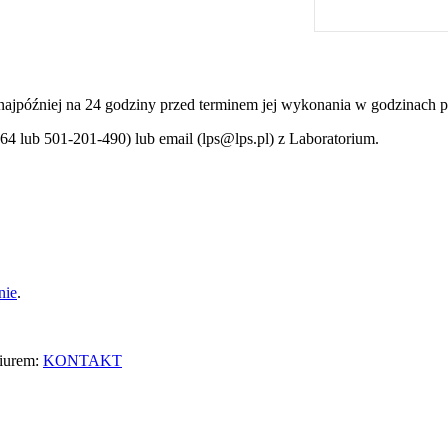
e najpóźniej na 24 godziny przed terminem jej wykonania w godzinach
64 lub 501-201-490) lub email (lps@lps.pl) z Laboratorium.
nie
.
biurem:
KONTAKT